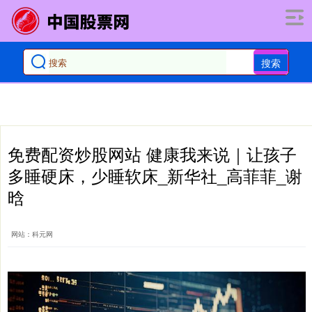
搜索
免费配资炒股网站 健康我来说｜让孩子
多睡硬床，少睡软床_新华社_高菲菲_谢
晗
网站：科元网