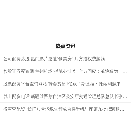
热点资讯
公司配资炒股 热门影片屡遭“偷票房” 片方维权费脑筋
炒股证券配资网 兰州机场“捕鼠办”走红 官方回应：流浪猫为一家三口，享专人照顾待遇
股票配资平台查询网站 转会费超1亿欧！斯基拉：托纳利越来越接近加盟热刺，年薪1200万
线上配资电话 新疆维吾尔自治区公安厅交通管理总队总队长张建国接受纪律审查和监察调查
投查查配资 长征八号运载火箭成功将千帆星座第九批18颗组网卫星送入预定轨道；SpaceX最早将于6月11日确定首次公开发行价格，股票将于6月12日上市；美国三大移...